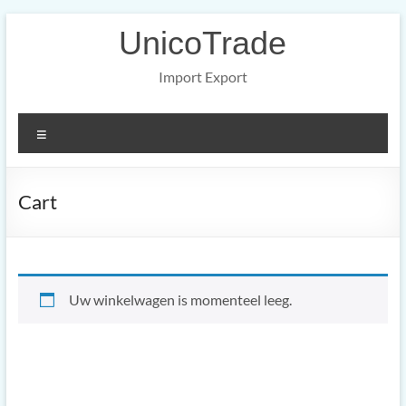
Ga
UnicoTrade
naar
de
inhoud
Import Export
Menu
Cart
Uw winkelwagen is momenteel leeg.
Return to shop