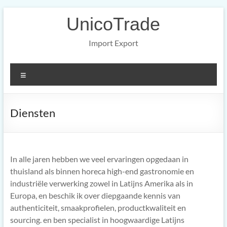
Ga
UnicoTrade
naar
de
inhoud
Import Export
Menu
Diensten
In alle jaren hebben we veel ervaringen opgedaan in
thuisland als binnen horeca high-end gastronomie en
industriële verwerking zowel in Latijns Amerika als in
Europa, en beschik ik over diepgaande kennis van
authenticiteit, smaakprofielen, productkwaliteit en
sourcing. en ben specialist in hoogwaardige Latijns