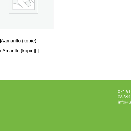
l]Aamarillo (kopie)
n]Amarillo (kopie)[:]
071 51
06 364
info@u