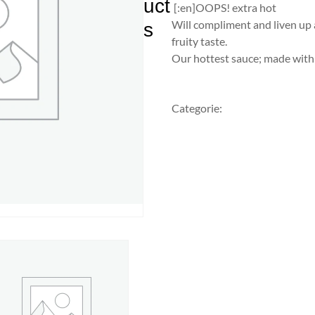
uct
[:en]OOPS! extra hot
Will compliment and liven up a
s
fruity taste.
Our hottest sauce; made with t
Vraag een offerte aan
Categorie:
Peruaanse pepers