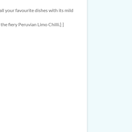
ll your favourite dishes with its mild
he fiery Peruvian Limo Chilli.[:]
auzen