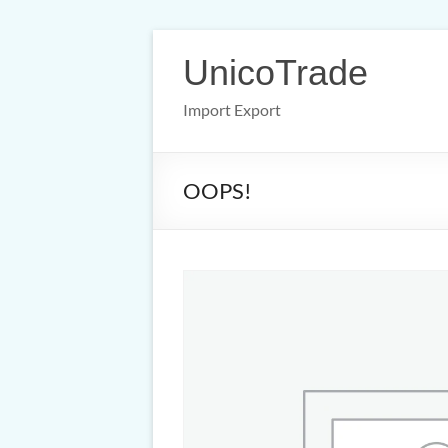
Ga
naar
UnicoTrade
de
inhoud
Import Export
OOPS!