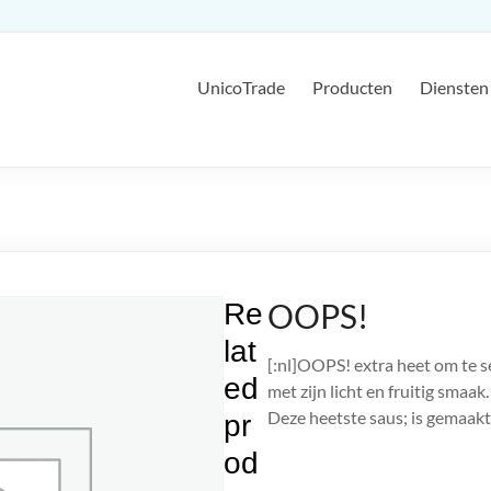
UnicoTrade
Producten
Diensten
OOPS!
Re
lat
[:nl]OOPS! extra heet om te s
ed
met zijn licht en fruitig smaak.
Deze heetste saus; is gemaakt
pr
od