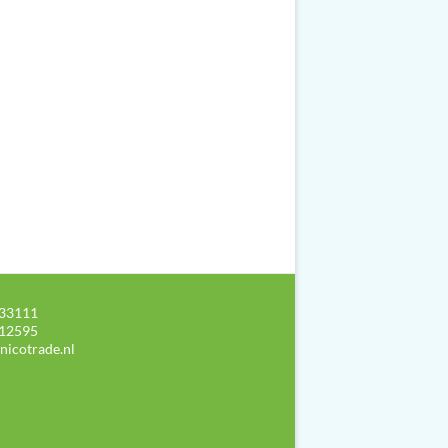
33111
12595
nicotrade.nl