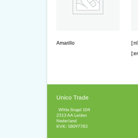
Amarillo
[:n
[:e
Unico Trade
;
Witte Singel 104
2313 AA Leiden
Nederland
KVK: 58097783